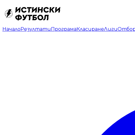
Начало
Резултати
Програма
Класиране
Лиги
Отбо