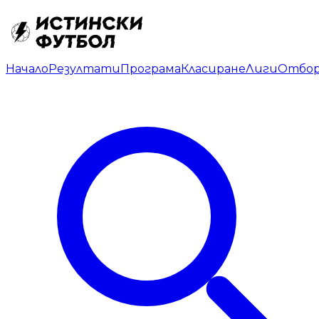
Начало
Резултати
Програма
Класиране
Лиги
Отбо