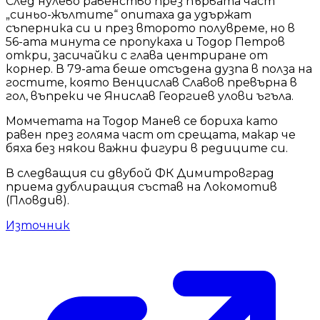
След нулево равенство през първата част
„синьо-жълтите“ опитаха да удържат
съперника си и през второто полувреме, но в
56-ата минута се пропукаха и Тодор Петров
откри, засичайки с глава центриране от
корнер. В 79-ата беше отсъдена дузпа в полза на
гостите, която Венцислав Славов превърна в
гол, въпреки че Янислав Георгиев улови ъгъла.
Момчетата на Тодор Манев се бориха като
равен през голяма част от срещата, макар че
бяха без някои важни фигури в редиците си.
В следващия си двубой ФК Димитровград
приема дублиращия състав на Локомотив
(Пловдив).
Източник