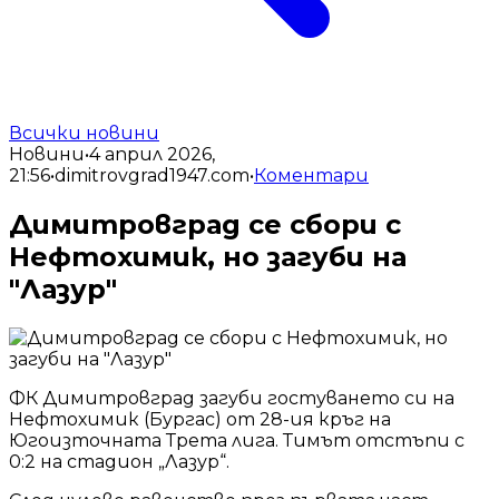
Всички новини
Новини
•
4 април 2026,
21:56
•
dimitrovgrad1947.com
•
Коментари
Димитровград се сбори с
Нефтохимик, но загуби на
"Лазур"
ФК Димитровград загуби гостуването си на
Нефтохимик (Бургас) от 28-ия кръг на
Югоизточната Трета лига. Тимът отстъпи с
0:2 на стадион „Лазур“.