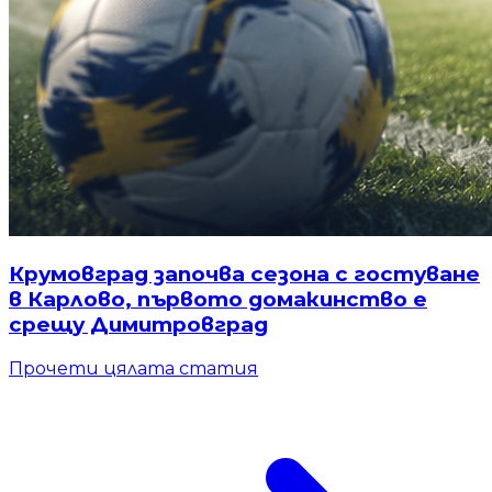
Крумовград започва сезона с гостуване
в Карлово, първото домакинство е
срещу Димитровград
Прочети цялата статия