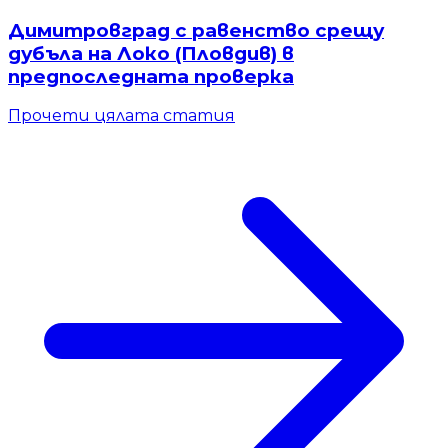
Димитровград с равенство срещу
дубъла на Локо (Пловдив) в
предпоследната проверка
Прочети цялата статия