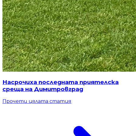
Насрочиха последната приятелска
среща на Димитровград
Прочети цялата статия