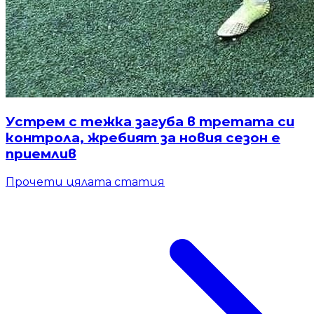
Устрем с тежка загуба в третата си
контрола, жребият за новия сезон е
приемлив
Прочети цялата статия