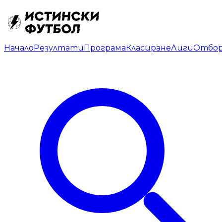
Начало
Резултати
Програма
Класиране
Лиги
Отбо