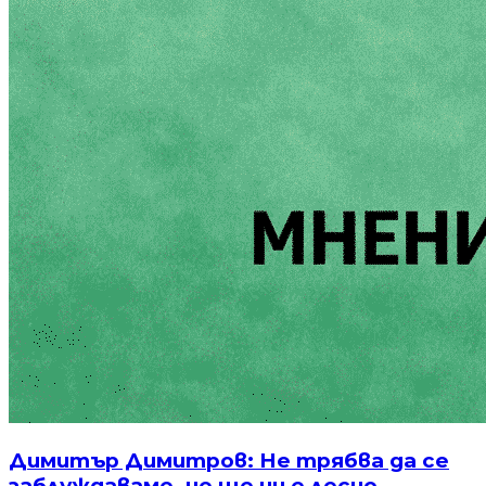
Димитър Димитров: Не трябва да се
заблуждаваме, че ще ни е лесно