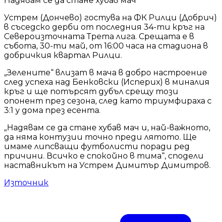
Устрем (Дончево) гостува на ФК Рилци (Добрич)
в съседско дерби от последния 34-ти кръг на
Североизточната Трета лига. Срещата е в
събота, 30-ти май, от 16:00 часа на стадиона в
добричкия квартал Рилци.
„Зелените“ влизат в мача в добро настроение
след успеха над Бенковски (Исперих) в миналия
кръг и ще потърсят дубъл срещу този
опонент през сезона, след като триумфираха с
3:1 у дома през есента.
„Надявам се да стане хубав мач и, най-важното,
да няма контузии точно преди лятото. Ще
имаме липсващи футболисти поради ред
причини. Всичко е спокойно в тима“, сподели
наставникът на Устрем Димитър Димитров.
Източник