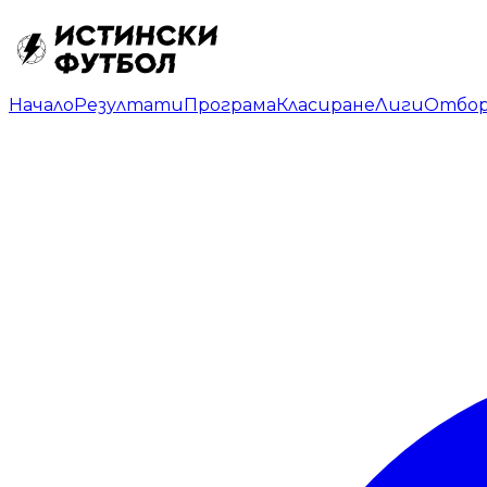
Начало
Резултати
Програма
Класиране
Лиги
Отбо