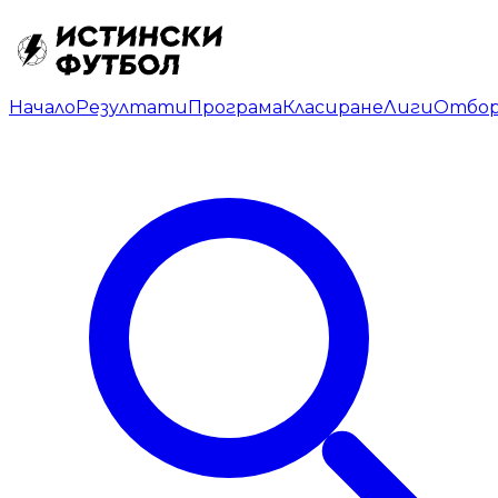
Начало
Резултати
Програма
Класиране
Лиги
Отбо