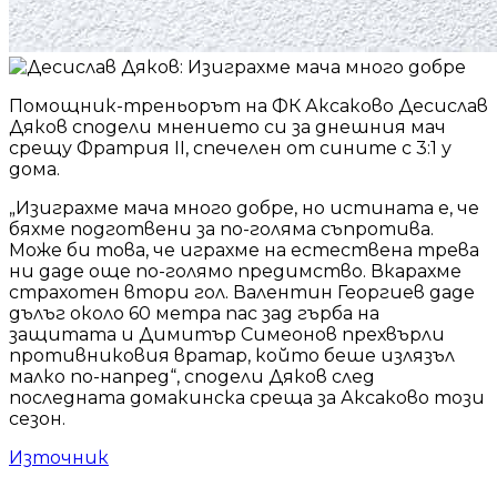
Помощник-треньорът на ФК Аксаково Десислав
Дяков сподели мнението си за днешния мач
срещу Фратрия II, спечелен от сините с 3:1 у
дома.
„Изиграхме мача много добре, но истината е, че
бяхме подготвени за по-голяма съпротива.
Може би това, че играхме на естествена трева
ни даде още по-голямо предимство. Вкарахме
страхотен втори гол. Валентин Георгиев даде
дълъг около 60 метра пас зад гърба на
защитата и Димитър Симеонов прехвърли
противниковия вратар, който беше излязъл
малко по-напред“, сподели Дяков след
последната домакинска среща за Аксаково този
сезон.
Източник