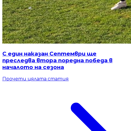
С един наказан Септември ще
преследва втора поредна победа в
началото на сезона
Прочети цялата статия