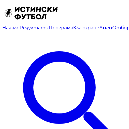
Начало
Резултати
Програма
Класиране
Лиги
Отбо