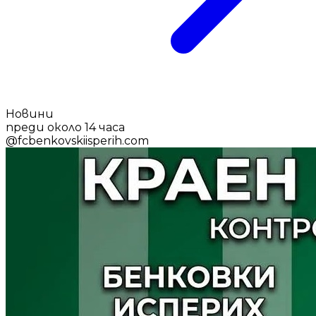
Новини
преди около 14 часа
@
fcbenkovskiisperih.com