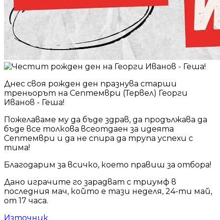
Днес своя рожден ден празнува старши
треньорът на Септември (Тервел) Георги
Иванов - Геша!
Пожелаваме му да бъде здрав, да продължава да
бъде все толкова всеотдаен за идеята
Септември и да не спира да трупа успехи с
тима!
Благодарим за всичко, което правиш за отбора!
Дано играчите го зарадват с триумф в
последния мач, който е тази неделя, 24-ти май,
от 17 часа.
Източник