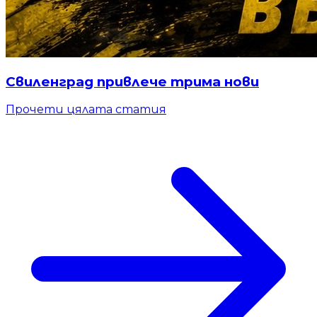
Свиленград привлече трима нови
Прочети цялата статия