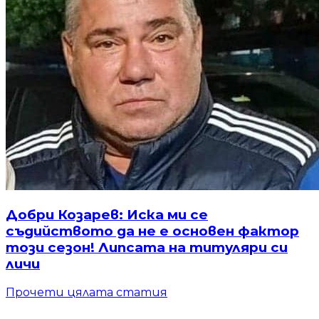
Добри Козарев: Иска ми се
съдийството да не е основен фактор
този сезон! Липсата на титуляри си
личи
Прочети цялата статия