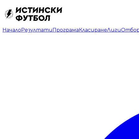
Начало
Резултати
Програма
Класиране
Лиги
Отбо