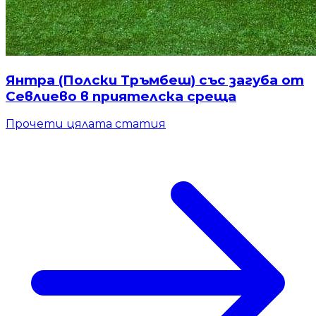
Янтра (Полски Тръмбеш) със загуба от
Севлиево в приятелска среща
Прочети цялата статия