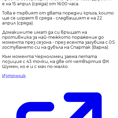
е на 15 април (сряда) от 16:00 часа.
Това е първият от двата поредни кръга, които
ще се играят в сряда - следващият е на 22
април (сряда).
Домакините имат да си връщат на
противника за най-тежкото поражение до
момента през сезона - през есента загубиха с 0:5
гостуването си на дубъла на Спартак (Варна).
Към момента Черноломец заема петата
позиция с 43 точки, на две от четвъртия ФК
Шумен, но е и с мач по-малко.
Източник