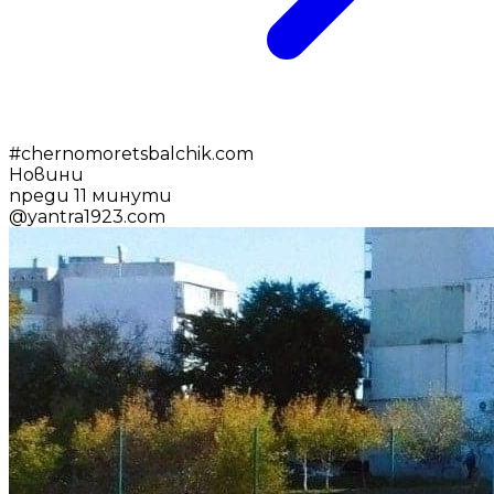
#
chernomoretsbalchik.com
Новини
преди 11 минути
@
yantra1923.com