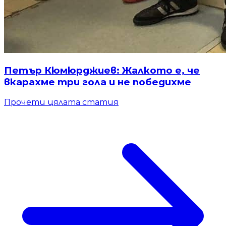
Петър Кюмюрджиев: Жалкото е, че
вкарахме три гола и не победихме
Прочети цялата статия