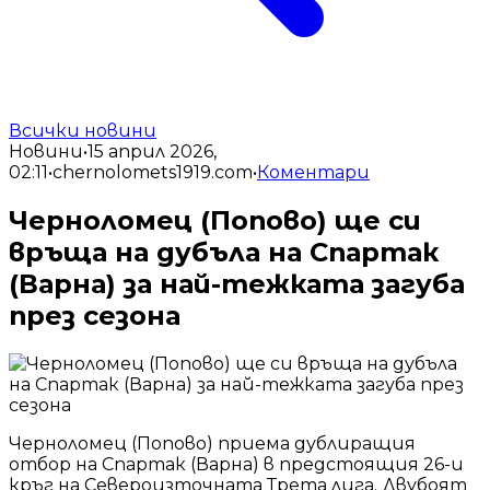
Всички новини
Новини
•
15 април 2026,
02:11
•
chernolomets1919.com
•
Коментари
Черноломец (Попово) ще си
връща на дубъла на Спартак
(Варна) за най-тежката загуба
през сезона
Черноломец (Попово) приема дублиращия
отбор на Спартак (Варна) в предстоящия 26-и
кръг на Североизточната Трета лига. Двубоят