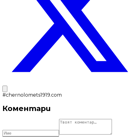
#
chernolomets1919.com
Коментари