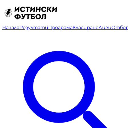
Начало
Резултати
Програма
Класиране
Лиги
Отбо