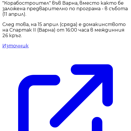
"Корабостроител" във Варна, вместо както бе
заложена предварително по програма - в събота
(11 април).
След това, на 15 април (сряда) е домакинството
на Спартак II (Варна) от 16:00 часа в междинния
26 кръг.
Източник