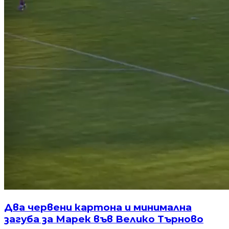
Два червени картона и минимална
загуба за Марек във Велико Търново