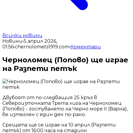
Всички новини
Новини
•
5 април 2026,
01:56
•
chernolomets1919.com
•
Коментари
Черноломец (Попово) ще играе
на Разпети петък
Двубоят от по-следващия 25 кръг в
Североизточната Трета лига на Черноломец
(Попово) - гостуването на Черно море II (Варна),
бе изтеглен с един ден по-рано.
Срещата ще се играе на 10 април (Разпети
петък) от 16:00 часа на стадион