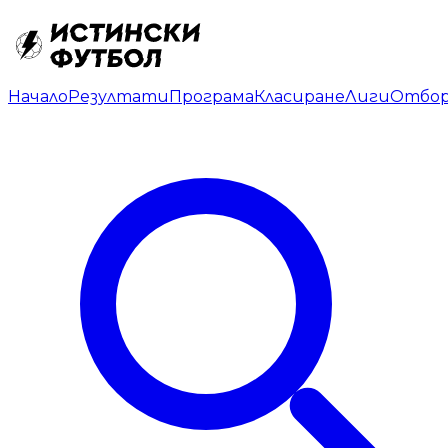
Начало
Резултати
Програма
Класиране
Лиги
Отбо