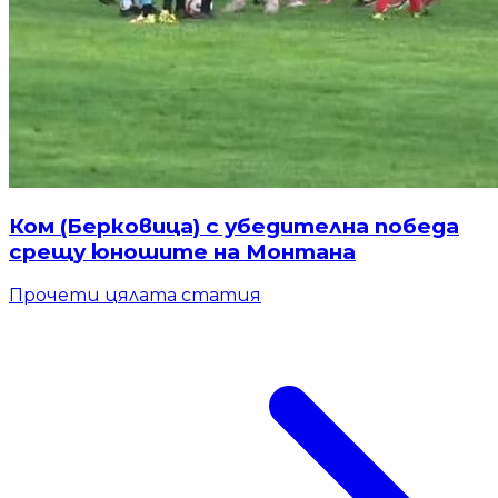
Ком (Берковица) с убедителна победа
срещу юношите на Монтана
Прочети цялата статия