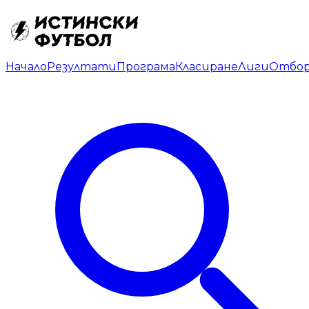
Начало
Резултати
Програма
Класиране
Лиги
Отбо