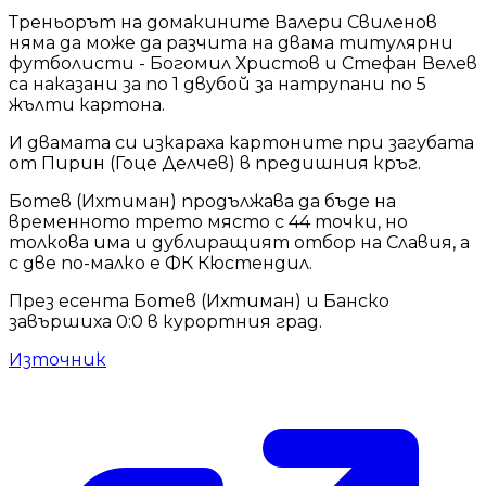
Треньорът на домакините Валери Свиленов
няма да може да разчита на двама титулярни
футболисти - Богомил Христов и Стефан Велев
са наказани за по 1 двубой за натрупани по 5
жълти картона.
И двамата си изкараха картоните при загубата
от Пирин (Гоце Делчев) в предишния кръг.
Ботев (Ихтиман) продължава да бъде на
временното трето място с 44 точки, но
толкова има и дублиращият отбор на Славия, а
с две по-малко е ФК Кюстендил.
През есента Ботев (Ихтиман) и Банско
завършиха 0:0 в курортния град.
Източник