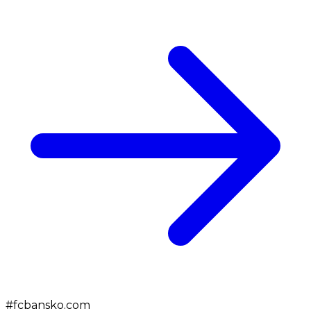
#
fcbansko.com