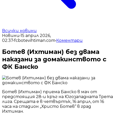
Всички новини
Новини
•
15 април 2026,
02:37
•
fcbotevihtiman.com
•
Коментари
Ботев (Ихтиман) без двама
наказани за домакинството с
ФК Банско
Ботев (Ихтиман) приема Банско в мач от
предстоящия 28-и кръг на Югозападната Трета
лига. Срещата е в четвъртък, 16 април, от 16
часа на стадион „Христо Ботев“ в град
Ихтиман.