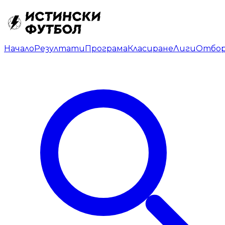
Начало
Резултати
Програма
Класиране
Лиги
Отбо