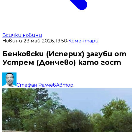
Всички новини
Новини
•
23 май 2026, 19:50
•
Коментари
Бенковски (Исперих) загуби от
Устрем (Дончево) като гост
Стефан Ралчев
Автор