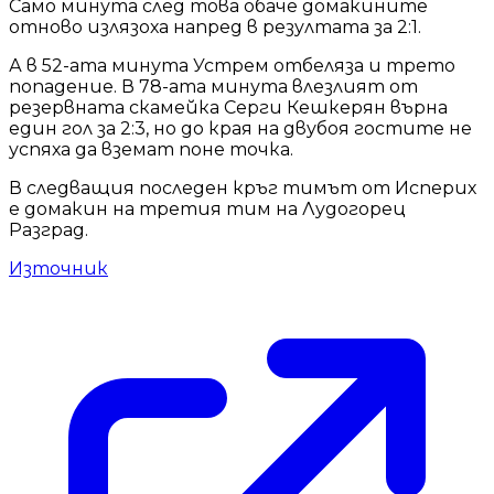
Само минута след това обаче домакините
отново излязоха напред в резултата за 2:1.
А в 52-ата минута Устрем отбеляза и трето
попадение. В 78-ата минута влезлият от
резервната скамейка Серги Кешкерян върна
един гол за 2:3, но до края на двубоя гостите не
успяха да вземат поне точка.
В следващия последен кръг тимът от Исперих
е домакин на третия тим на Лудогорец
Разград.
Източник