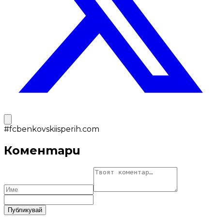
#
fcbenkovskiisperih.com
Коментари
Публикувай