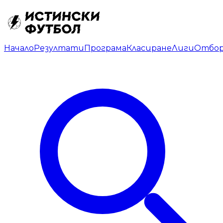
Начало
Резултати
Програма
Класиране
Лиги
Отбо