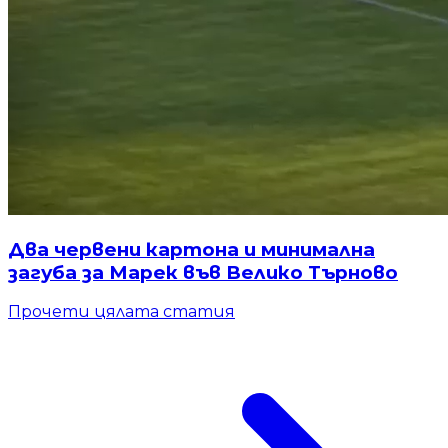
Два червени картона и минимална
загуба за Марек във Велико Търново
Прочети цялата статия