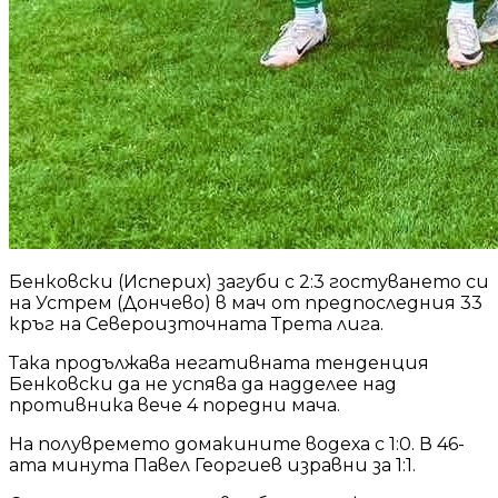
Бенковски (Исперих) загуби с 2:3 гостуването си
на Устрем (Дончево) в мач от предпоследния 33
кръг на Североизточната Трета лига.
Така продължава негативната тенденция
Бенковски да не успява да надделее над
противника вече 4 поредни мача.
На полувремето домакините водеха с 1:0. В 46-
ата минута Павел Георгиев изравни за 1:1.