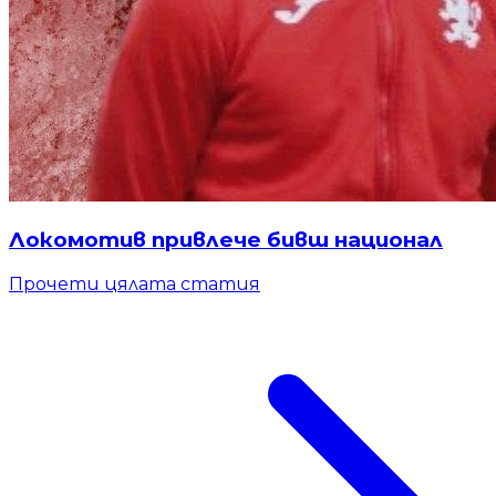
Локомотив привлече бивш национал
Прочети цялата статия