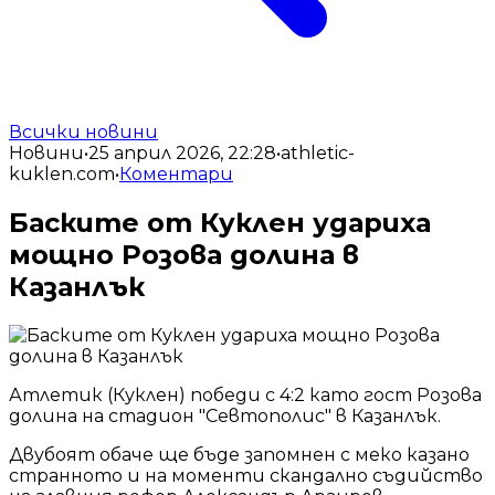
Всички новини
Новини
•
25 април 2026, 22:28
•
athletic-
kuklen.com
•
Коментари
Баските от Куклен удариха
мощно Розова долина в
Казанлък
Атлетик (Куклен) победи с 4:2 като гост Розова
долина на стадион "Севтополис" в Казанлък.
Двубоят обаче ще бъде запомнен с меко казано
странното и на моменти скандално съдийство