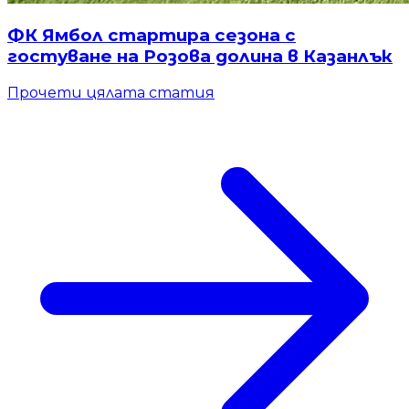
ФК Ямбол стартира сезона с
гостуване на Розова долина в Казанлък
Прочети цялата статия