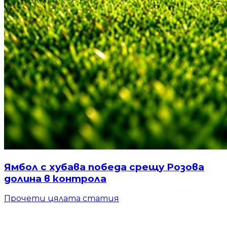
Ямбол с хубава победа срещу Розова
долина в контрола
Прочети цялата статия