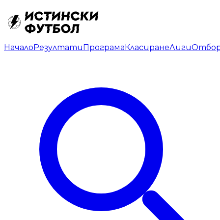
Начало
Резултати
Програма
Класиране
Лиги
Отбо