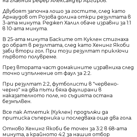
на главния рефер Александър Аргиров.
Двубоят започна лошо за гостите, след като
Арнаудов от Розова долина откри резултата в
3-ата минута. Реджеп Халил обаче изравни за 1:1
в 10-ата минута.
В 25-ата минута Баските от Куклен стигнаха
до обрат в резултата, след като Хенинг Якоби
заби втори гол. При този резултат приключи
първото полувреме.
През втората част домакините изравниха след
точно изпълнение от фаул за 2:2.
При резултат 2:2, футболисти в "червено-
черно" на два пъти бяха фаулирани в
наказателното поле, но съдията остана
безмълвен.
Все пак Атлетик (Куклен) продължи да
притиска съперника и последваха още два гола.
Отново Хенинг Якоби бе точен за 3:2 в 68-ата
минута, а крайното 4:2 за нашия отбор