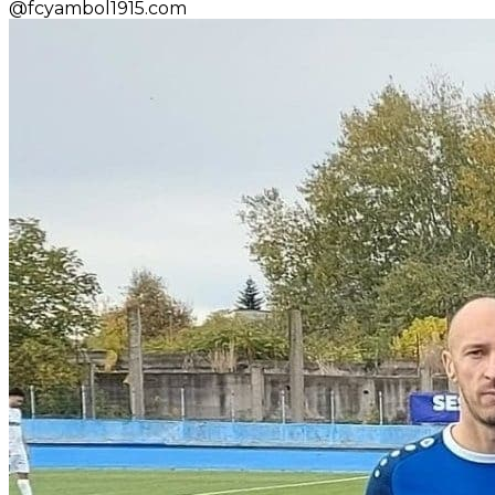
@
fcyambol1915.com