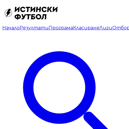
Начало
Резултати
Програма
Класиране
Лиги
Отбо