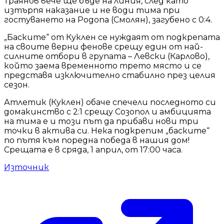
Траянов вече ще бъде на линия, след като
изтърпя наказание и не води тима при
гостуването на Родопа (Смолян), загубено с 0:4.
„Баските“ от Куклен се нуждаят от подкрепата
на своите верни фенове срещу един от най-
силните отбори в групата – Левски (Карлово),
който заема временното трето място и се
представя изключително стабилно през целия
сезон.
Атлетик (Куклен) обаче спечели последното си
домакинство с 2:1 срещу Созопол и амбицията
на тима е и този път да прибави нови три
точки в актива си. Нека подкрепим „баските“
по пътя към поредна победа в нашия дом!
Срещата е в сряда, 1 април, от 17:00 часа.
Източник