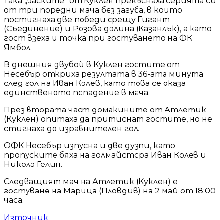
Така „баските“ от Куклен прекъснаха серията си
от три поредни мача без загуба, в които
постигнаха две победи срещу Гигант
(Съединение) и Розова долина (Казанлък), а като
гост взеха и точка при гостуването на ФК
Ямбол.
В днешния двубой в Куклен гостите от
Несебър откриха резултата в 36-ата минута
след гол на Иван Колев, като това се оказа
единственото попадение в мача.
През втората част домакините от Атлетик
(Куклен) опитаха да притиснат гостите, но не
стигнаха до изравнителен гол.
ОФК Несебър изпусна и две дузпи, като
пропуските бяха на голмайстора Иван Колев и
Никола Гелин.
Следващият мач на Атлетик (Куклен) е
гостуване на Марица (Пловдив) на 2 май от 18:00
часа.
Източник