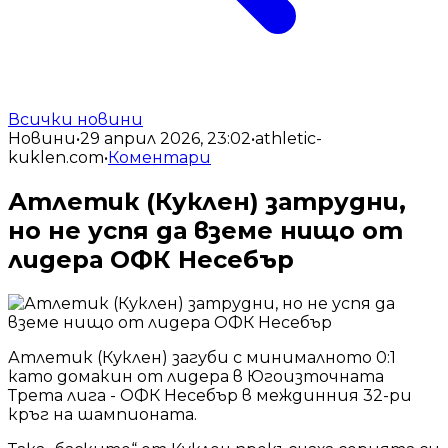
Всички новини
Новини
•
29 април 2026, 23:02
•
athletic-
kuklen.com
•
Коментари
Атлетик (Куклен) затрудни,
но не успя да вземе нищо от
лидера ОФК Несебър
Атлетик (Куклен) загуби с минималното 0:1
като домакин от лидера в Югоизточната
Трета лига - ОФК Несебър в междинния 32-ри
кръг на шампионата.