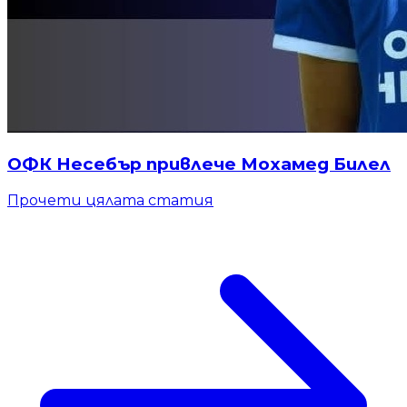
ОФК Несебър привлече Мохамед Билел
Прочети цялата статия