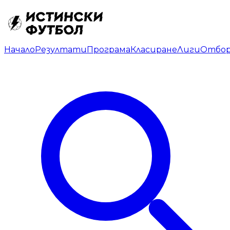
Начало
Резултати
Програма
Класиране
Лиги
Отбо