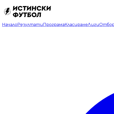
Начало
Резултати
Програма
Класиране
Лиги
Отбо