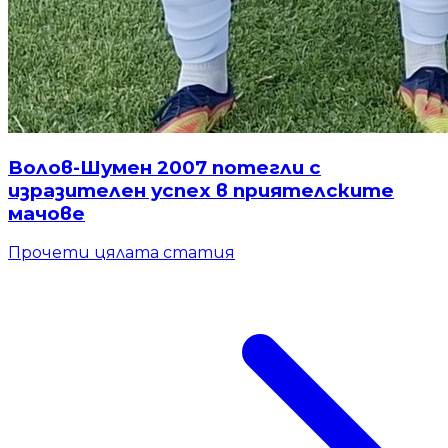
Волов-Шумен 2007 потегли с
изразителен успех в приятелските
мачове
Прочети цялата статия