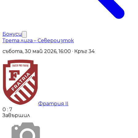
Бонуси
Трета лига – Североизток
събота, 30 май 2026, 16:00 · Кръг 34
Фратрия II
0
:
7
Завършил