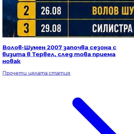
Волов-Шумен 2007 започва сезона с
визита в Тервел, след това приема
новак
Прочети цялата статия