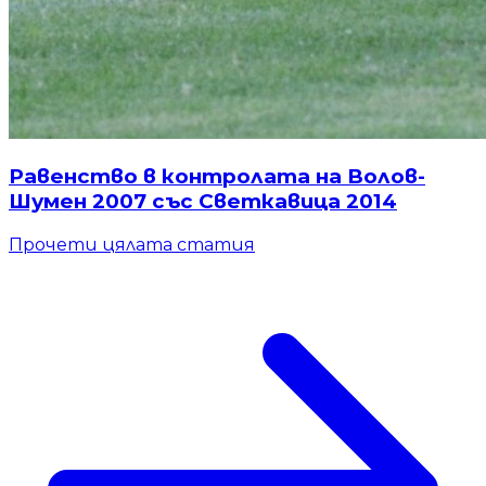
Равенство в контролата на Волов-
Шумен 2007 със Светкавица 2014
Прочети цялата статия