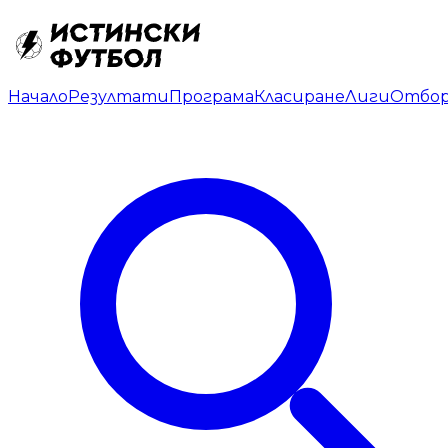
Начало
Резултати
Програма
Класиране
Лиги
Отбо