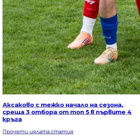
Аксаково с тежко начало на сезона,
среща 3 отбора от топ 5 в първите 4
кръга
Прочети цялата статия