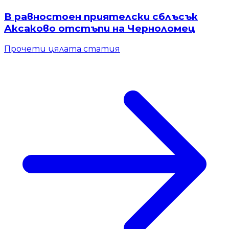
В равностоен приятелски сблъсък
Аксаково отстъпи на Черноломец
Прочети цялата статия