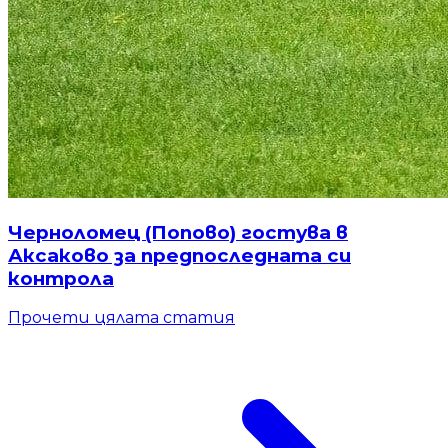
Черноломец (Попово) гостува в
Аксаково за предпоследната си
контрола
Прочети цялата статия